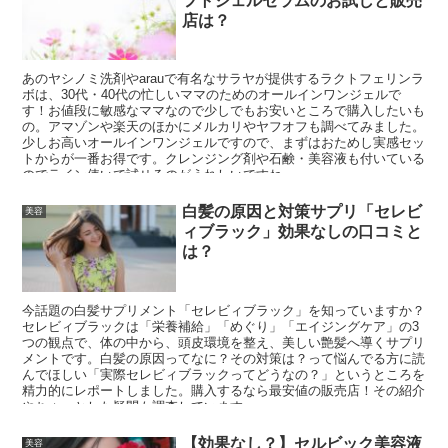
フトジェルセラムのお試しと販売
店は？
あのヤシノミ洗剤やarauで有名なサラヤが提供するラクトフェリンラ
ボは、30代・40代の忙しいママのためのオールインワンジェルで
す！お値段に敏感なママなので少しでもお安いところで購入したいも
の。アマゾンや楽天のほかにメルカリやヤフオフも調べてみました。
少しお高いオールインワンジェルですので、まずはおためし実感セッ
トからが一番お得です。クレンジング剤や石鹸・美容液も付いている
のでライン使いで試せるのがうれしいですね。
白髪の原因と対策サプリ「セレビ
美容
ィブラック」効果なしの口コミと
は？
今話題の白髪サプリメント「セレビィブラック」を知っていますか？
セレビィブラックは「栄養補給」「めぐり」「エイジングケア」の3
つの観点で、体の中から、頭皮環境を整え、美しい艶髪へ導くサプリ
メントです。白髪の原因ってなに？その対策は？って悩んでる方に読
んでほしい「実際セレビィブラックってどうなの？」というところを
精力的にレポートしました。購入するなら最安値の販売店！その紹介
やちょっとした疑問も調査しています
【効果なし？】セルビック美容液
美容