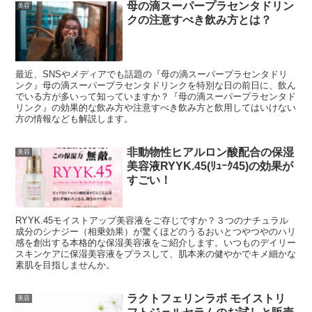
母の滴スーパープラセンタドリン
美容
クの注意すべき飲み方とは？
最近、SNSやメディアでも話題の『母の滴スーパープラセンタドリ
ンク』母の滴スーパープラセンタドリンクを特別な日の前日に、飲ん
でいる方が多いって知っていますか？『母の滴スーパープラセンタド
リンク』の効果的な飲み方や注意すべき飲み方と飲用してはいけない
方の情報なども解説します。
非動物性ヒアルロン酸配合の保湿
美容
美容液RYYK.45(ﾘｭｰｸ45)の効果が
すごい！
RYYK.45モイストアップ美容液をご存じですか？３つのナチュラル
成分のシナジー（相乗効果）が驚くほどのうるおいとつやつやのハリ
感を創出する本格的な保湿美容液をご紹介します。いつものデイリー
スキンケアに保湿美容液をプラスして、肌本来の健やかでキメ細かな
素肌を目指しませんか。
ラクトフェリンラボ モイストリ
美容