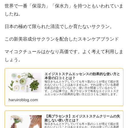
世界で一番「保湿力」「保水力」を持つともいわれていま
したね。
日本の極めて限られた清流でしか育たないサクラン。
この新美容成分サクランを配合したスキンケアブランド
マイコクチュールはかなり高価です。よく考えて利用しま
しょう。
エイジストステムエッセンスの効果的な使い方と
本音の口コミとは？
毎日きちんとケアしていても年々肌のシミが増えて鏡が見
れないということはありませんか。それは使っている基礎
化粧品が合っていないか、使い方が間違っているからで
す。この記事では、馬プラセンタで有名なエイジストステ
ムエッセンスの効果的な使い方と口コミもご紹介します。
haruiroblog.com
【馬プラセンタ】エイジストステムクリームの失
敗しない使い方とは？
毎日きちんとケアしていても年々肌のシミが増えて鏡が見
れないということはありませんか。それは使っている基礎