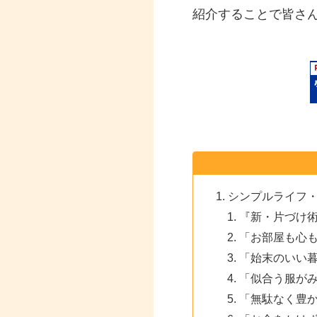
紹介することで皆さ
シンプルライフ
『新・片づけ
「お部屋も心
「始末のいい
「似合う服が
「無駄なく豊か