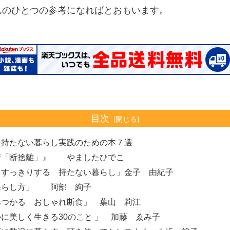
んのひとつの参考になればとおもいます。
目次
・持たない暮らし実践のための本７選
術「断捨離」』 やましたひでこ
もすっきりする 持たない暮らし」金子 由紀子
暮らし方」 阿部 絢子
みつかる おしゃれ断食」 葉山 莉江
に美しく生きる30のこと 」 加藤 ゑみ子